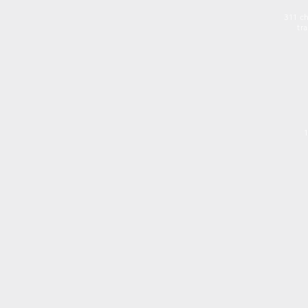
311 ch
tr