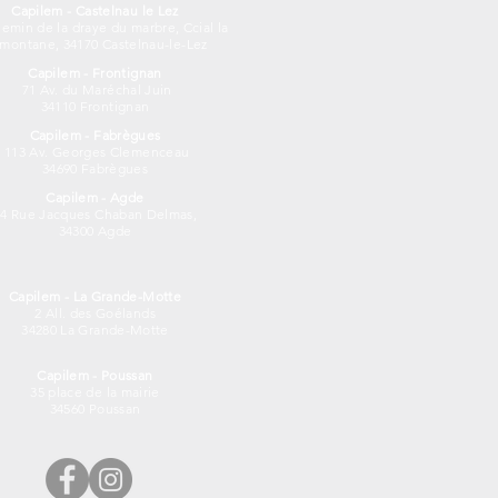
Capilem - Castelnau le Lez
emin de la draye du marbre, Ccial la
amontane, 34170 Castelnau-le-Lez
Capilem - Frontignan
71 Av. du Maréchal Juin
34110 Frontignan
Capilem - Fabrègues
113 Av. Georges Clemenceau
34690 Fabrègues
Capilem - Agde
14 Rue Jacques Chaban Delmas,
34300 Agde
Capilem - La Grande-Motte
2 All. des Goélands
34280 La Grande-Motte
Capilem - Poussan
35 place de la mairie
34560 Poussan