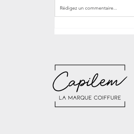
Rédigez un commentaire...
🙈 Ces coiffures que l’on a toutes
testées… et que l’on regrette (encore
un peu)