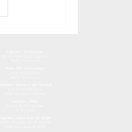
Capilem - Cournonsec
Cc intermarché le frigoulet
34660 Cournonsec
Place n°5 - Cournonsec
5 rue de la Billiere
34660 Cournonsec
Capilem - Clermont de l'Herault
8 ZAC la Madeleine,
34800 Clermont-l'Hérault
Capilem - Mèze
Route de Montpellier
3140 Mèze
Capilem - Saint-Jean-de-Védas
Espace Beaupré, Rte de Béziers
34430 Saint-Jean-de-Védas