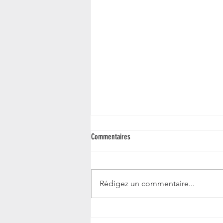
Commentaires
Rédigez un commentaire...
🙈 Ces coiffures que l’on a toutes