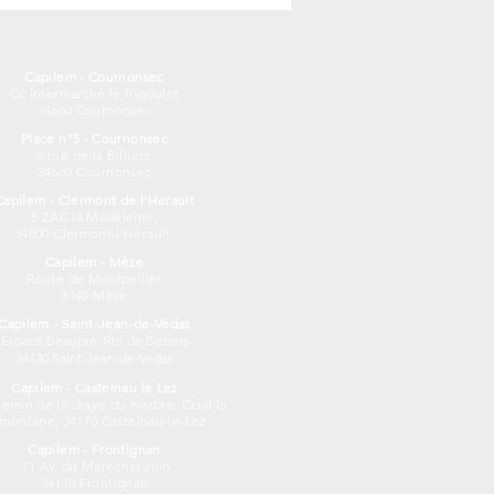
Capilem - Cournonsec
Cc intermarché le frigoulet
34660 Cournonsec
Place n°5 - Cournonsec
5 rue de la Billiere
34660 Cournonsec
Capilem - Clermont de l'Herault
8 ZAC la Madeleine,
34800 Clermont-l'Hérault
Capilem - Mèze
Route de Montpellier
3140 Mèze
Capilem - Saint-Jean-de-Védas
Espace Beaupré, Rte de Béziers
34430 Saint-Jean-de-Védas
Capilem - Castelnau le Lez
emin de la draye du marbre, Ccial la
amontane, 34170 Castelnau-le-Lez
Capilem - Frontignan
71 Av. du Maréchal Juin
34110 Frontignan