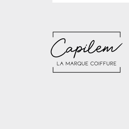
testées… et que l’on regrette (encore
un peu)